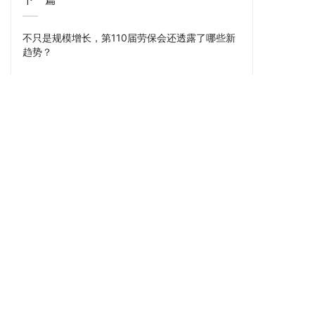
不只是规模增长，第110届劳保会还透露了哪些新
趋势？
上一篇
为什么说意大利展团是CCMT 2026最值得停留的
板块之一？
服务项目
新闻资讯
关于我们
展会设计
展会知识
企业简介
会议活动
行业动态
企业文化
展厅设计