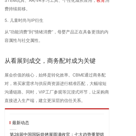
STEM玩具、AR/VR学习工具、个性化成长应用，
教育
消
费持续前移。
5. 儿童时尚与IP衍生
从“功能消费”到“情绪消费”，母婴产品正在具备更强的内
容属性与社交属性。
从看展到成交，商务配对成为关键
展会价值的核心，始终是转化效率。CBME通过商务配
对，将买家需求与供应商资源进行精准匹配，大幅缩短
沟通链路。同时，VIP工厂参观等沉浸式环节，让采购商
直接进入生产端，建立更深层的信任关系。
最新动态
第28届中国国际焙烤展圆满收官：七大趋势重塑烘