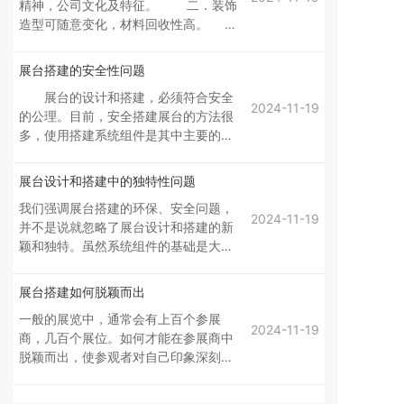
精神，公司文化及特征。 二．装饰
的，展台设计必须是由企业和设计公司
无形中为展会企业节省了一笔费用 。
造型可随意变化，材料回收性高。
相互配合好才能做好的一项工作，如若
三．整体造价相对于长期展示项目要低
不然就会出现这样那样的误点。
的多。 四．工作周期时间短，先于
展台搭建的安全性问题
工厂制作加工后，再到现场予以拼装，
展台的设计和搭建，必须符合安全
拼装时间基本控制在1-3天以内。
2024-11-19
的公理。目前，安全搭建展台的方法很
多，使用搭建系统组件是其中主要的一
种。现在的参展商都希望自己的展台有
一种与众不同、出人意料的效果，这样
展台设计和搭建中的独特性问题
一来就使得现代化展会中的展台甚至展
我们强调展台搭建的环保、安全问题，
会本身都进入了一个高标准搭建的时
2024-11-19
并不是说就忽略了展台设计和搭建的新
代。不管是两层楼的展台还是一面跨度
颖和独特。虽然系统组件的基础是大量
非常大的展示墙，它的搭建的每个部件
的前期工作，但并不就是说展台的形式
和部件之间联接的强度以及各种力量之
就很单一，缺乏想象力。系统组件可以
间的平衡都必须提供很高标准的安全。
展台搭建如何脱颖而出
根据参展商的意愿进行组合，虽然材料
而系统组件在解决展台的结构平衡和牢
一般的展览中，通常会有上百个参展
是一样的，但可以保证在不同展会上的
固方面，可以帮助展台搭建商省去很多
2024-11-19
商，几百个展位。如何才能在参展商中
展台各不相同。
麻烦。
脱颖而出，使参观者对自己印象深刻？
以下的几点建议，希望能够给您带来新
的启发。