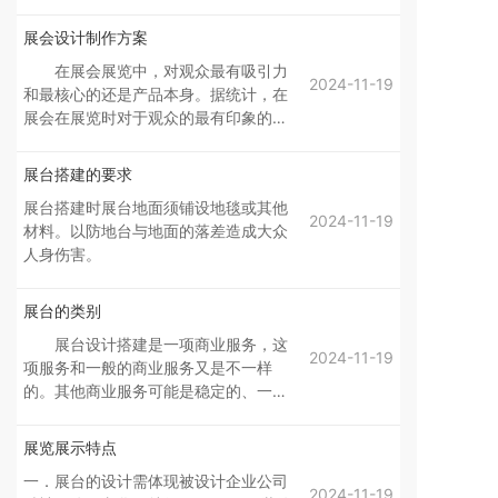
息、如何与强大的对手同台竞出等一系
列问题都心存疑惑。这就涉及到了如何
展会设计制作方案
真正让展会发挥作用。
在展会展览中，对观众最有吸引力
2024-11-19
和最核心的还是产品本身。据统计，在
展会在展览时对于观众的最有印象的，
是所展示的产品占到40％之多，是展会
各大因素之首。因此，如何去体现产品
展台搭建的要求
本身特点呢，那这就是负责展览展会设
展台搭建时展台地面须铺设地毯或其他
计的广告公司的核心任务。这次我们大
2024-11-19
材料。以防地台与地面的落差造成大众
胆使用新型有机材料压模，把产品堆头
人身伤害。
陈列架设计成产品外观的样子，不仅美
观醒目，而且有利于观众对于展览品的
记忆。还有很重要的一点是性价比，也
展台的类别
就是展会布置用具的经济实用性。在展
展台设计搭建是一项商业服务，这
会设计中考虑的不仅仅是效果，同时也
2024-11-19
项服务和一般的商业服务又是不一样
为客户顾及到成本，特别是用具的可再
的。其他商业服务可能是稳定的、一成
使用价值。且可拆卸的结构设计使得运
不变的，但是展台的设计搭建却不一
输非常方便。同样的墙上所用的画面都
样。这项服务会随着展会的不同，摊位
用耐磨的喷绘布置，这样在未来终端促
展览展示特点
的位置不同，产品风格的不同而产生不
和做活动时可以重复使用。靠墙展示架
一．展台的设计需体现被设计企业公司
同的变化。所以这项商业服务是多元化
也可以被用于超市和专卖店使用，这样
2024-11-19